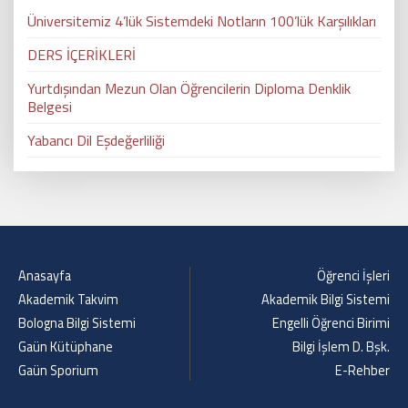
Üniversitemiz 4’lük Sistemdeki Notların 100’lük Karşılıkları
DERS İÇERİKLERİ
Yurtdışından Mezun Olan Öğrencilerin Diploma Denklik
Belgesi
Yabancı Dil Eşdeğerliliği
Anasayfa
Öğrenci İşleri
Akademik Takvim
Akademik Bilgi Sistemi
Bologna Bilgi Sistemi
Engelli Öğrenci Birimi
Gaün Kütüphane
Bilgi İşlem D. Bşk.
Gaün Sporium
E-Rehber