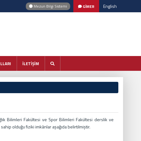
English
Mezun Bilgi Sistemi
GİMER
LLARI
İLETİŞİM
ğlık Bilimleri Fakültesi ve Spor Bilimleri Fakültesi derslik ve
hip olduğu fiziki imkânlar aşağıda belirtilmiştir.