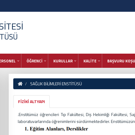
İTESİ
İTÜSÜ
ERSONEL
ÖĞRENCİ
KURULLAR
KALİTE
BAŞVURU KOŞU
SAĞLIK BİLİMLERİ ENSTİTÜSÜ
FİZİKİ ALTYAPI
.Enstitümüz öğrencileri Tıp Fakültesi, Diş Hekimliği Fakültesi, Sa
laboratuvarlarında öğrenimlerini sürdürmektedirler. Enstitümüzün sa