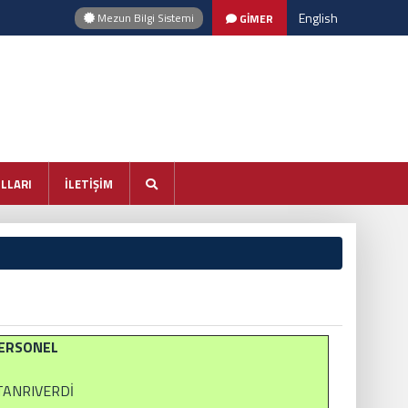
English
Mezun Bilgi Sistemi
GİMER
LLARI
İLETİŞİM
ERSONEL
a TANRIVERDİ