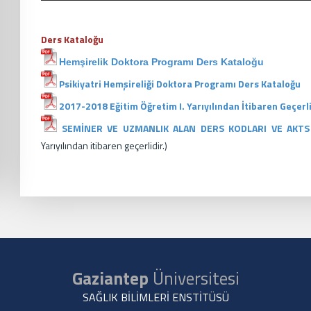
Ders Kataloğu
Hemşirelik Doktora Programı Ders Kataloğu
Psikiyatri Hemşireliği Doktora Programı Ders Kataloğu
2017-2018 Eğitim Öğretim I. Yarıyılından İtibaren Geçerl
SEMİNER VE UZMANLIK ALAN DERS KODLARI VE AKTS 
Yarıyılından itibaren geçerlidir.)
Gaziantep
Üniversitesi
SAĞLIK BİLİMLERİ ENSTİTÜSÜ