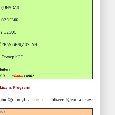
dü ÇUHADAR
ül ÖZDEMİR
iye ÖZGÜÇ
ya ÖZBAŞ GENÇARSLAN
si Zeynep KOÇ
lgileri
12 00
♦
Dahili
: 4907
k Lisans Programı
itim Öğretim yılı I. döneminden itibaren öğrenci alınmaya
yınız