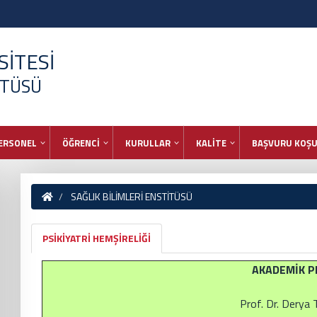
İTESİ
İTÜSÜ
ERSONEL
ÖĞRENCİ
KURULLAR
KALİTE
BAŞVURU KOŞU
SAĞLIK BİLİMLERİ ENSTİTÜSÜ
PSİKİYATRİ HEMŞİRELİĞİ
AKADEMİK P
Prof. Dr. Dery