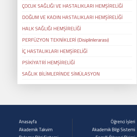
ÇOCUK SAĞLIĞI VE HASTALIKLARI HEMŞİRELİĞİ
DOĞUM VE KADIN HASTALIKLARI HEMŞİRELİĞİ
HALK SAĞLIĞI HEMŞİRELİĞİ
PERFÜZYON TEKNİKLERİ (Disiplinlerarası)
İÇ HASTALIKLARI HEMŞİRELİĞİ
PSİKİYATRİ HEMŞİRELİĞİ
SAĞLIK BİLİMLERİNDE SİMÜLASYON
Anasayfa
Öğrenci İşleri
Akademik Takvim
Akademik Bilgi Sistemi