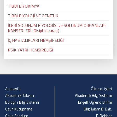
TIBBİ BİYOKİMYA
TIBBİ BİYOLOJİ VE GENETİK
İLERİ SOLUNUM BİYOLOJİSİ ve SOLUNUM ORGANLARI
KANSERLERİ (Disiplinlerarası)
İÇ HASTALIKLARI HEMŞİRELİĞİ
PSİKİYATRİ HEMŞİRELİĞİ
Anasayfa
Öğrenci İşleri
Akademik Takvim
Akademik Bilgi Sistemi
Bologna Bilgi Sistemi
Engelli Öğrenci Birimi
Gaün Kütüphane
Bilgi İşlem D. Bşk.
Gaün Sporium
E-Rehber