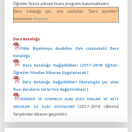
Öğretim Tezsiz yüksek lisans programı bulunmaktadır.)
Ders kataloğu için, ana sayfadan "Ders İçerikleri"
menüsüne
tıklayınız
Ders Kataloğu
Tıbbi Biyokimya Anabilim Dalı Lisansüstü Ders
Kataloğu
Ders Kataloğu Değişiklikleri (2017-2018 Eğitim-
Öğretim Yılından İtibaren Uygulanacak )
Ders Kataloğu Değişiklikleri (Katalogta yer alan
Bazı derslerin türlerinin değiştirilmesi )
SEMİNER VE UZMANLIK ALAN DERS KODLARI VE AKTS
(2017-2018 l.(Birinci)
KREDİLERİ İLE İLGİLİ DÜZENLEME
Yarıyılından itibaren geçerlidir.)