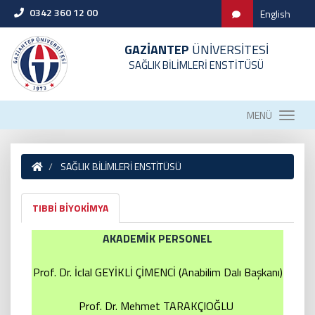
0342 360 12 00
English
GAZİANTEP
ÜNİVERSİTESİ
SAĞLIK BİLİMLERİ ENSTİTÜSÜ
MENÜ
SAĞLIK BİLİMLERİ ENSTİTÜSÜ
TIBBİ BİYOKİMYA
AKADEMİK PERSONEL
Prof. Dr.
İclal GEYİKLİ ÇİMENCİ
(Anabilim Dalı Başkanı)
Prof. Dr. Mehmet TARAKÇIOĞLU